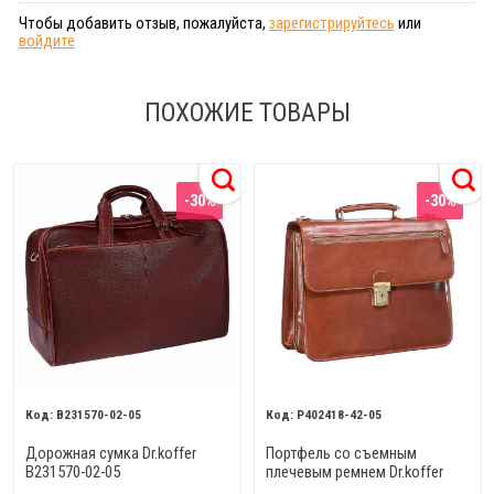
Чтобы добавить отзыв, пожалуйста,
зарегистрируйтесь
или
войдите
ПОХОЖИЕ ТОВАРЫ
-30%
-30%
B231570-02-05
Р402418-42-05
Дорожная сумка Dr.koffer
Портфель со съемным
B231570-02-05
плечевым ремнем Dr.koffer
Р402418-42-05