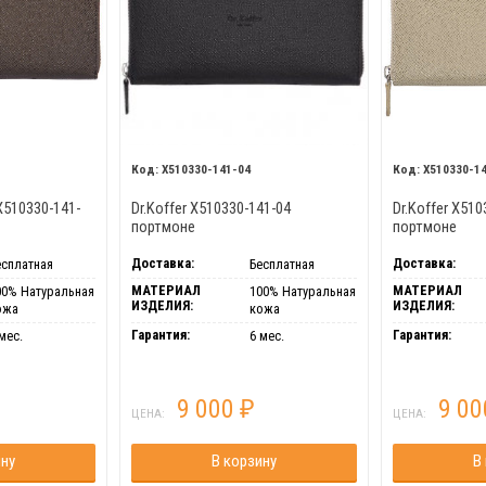
X510330-141-04
X510330-1
X510330-141-
Dr.Koffer X510330-141-04
Dr.Koffer X510
портмоне
портмоне
Доставка:
Доставка:
есплатная
Бесплатная
МАТЕРИАЛ
МАТЕРИАЛ
00% Натуральная
100% Натуральная
ИЗДЕЛИЯ:
ИЗДЕЛИЯ:
ожа
кожа
Гарантия:
Гарантия:
мес.
6 мес.
9 000
9 0
₽
ЦЕНА:
ЦЕНА:
ину
В корзину
В