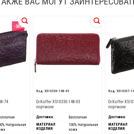
ТАКЖЕ ВАС МОГУТ ЗАИНТЕРЕСОВАТ
-30%
X510330-148-03
X510357-1
48-74
Dr.Koffer X510330-148-03
Dr.Koffer X510
портмоне
портмоне
Доставка:
Доставка:
есплатная
Бесплатная
МАТЕРИАЛ
МАТЕРИАЛ
00% Натуральная
100% Натуральная
ИЗДЕЛИЯ:
ИЗДЕЛИЯ:
ожа
кожа