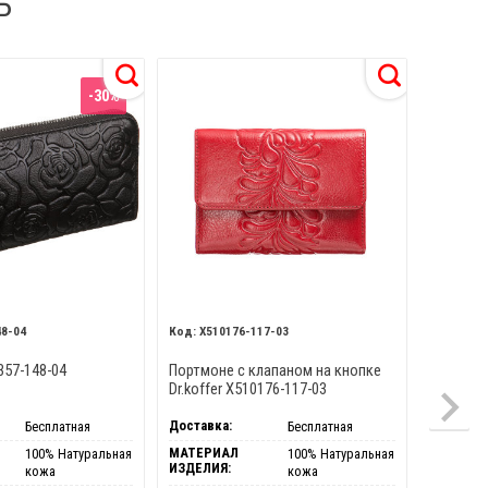
Ь
-30%
48-04
X510176-117-03
X510
357-148-04
Портмоне с клапаном на кнопке
Женское
Dr.koffer X510176-117-03
кнопке D
Доставка:
Доставка
Бесплатная
Бесплатная
МАТЕРИАЛ
МАТЕРИ
100% Натуральная
100% Натуральная
ИЗДЕЛИЯ:
ИЗДЕЛИЯ
кожа
кожа