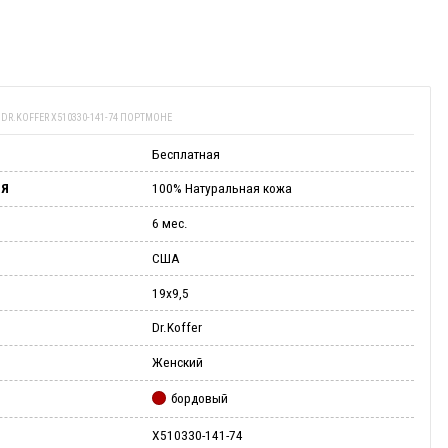
И
DR.KOFFER X510330-141-74 ПОРТМОНЕ
Бесплатная
ИЯ
100% Натуральная кожа
6 мес.
США
19х9,5
Dr.Koffer
Женский
бордовый
X510330-141-74