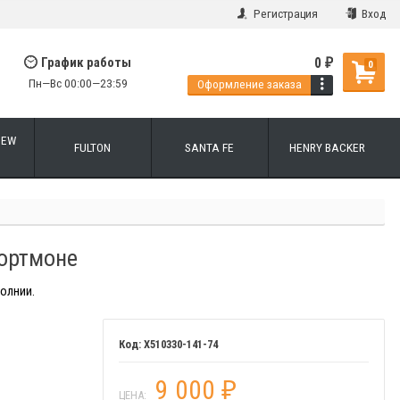
Регистрация
Вход
0
График работы
₽
0
Пн—Вс 00:00—23:59
Оформление заказа
NEW
FULTON
SANTA FE
HENRY BACKER
портмоне
олнии.
X510330-141-74
9 000
₽
ЦЕНА: