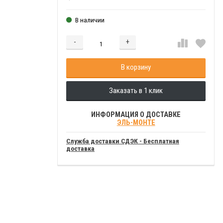
В наличии
-
+
Добавляется...
Добавлен
В корзину
Заказать в 1 клик
ИНФОРМАЦИЯ О ДОСТАВКЕ
ЭЛЬ-МОНТЕ
Служба доставки СДЭК - Бесплатная
доставка