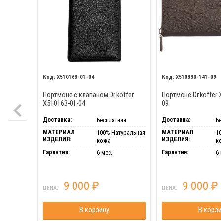
X510163-01-04
X510330-141-09
Портмоне с клапаном Dr.koffer
Портмоне Dr.koffer 
X510163-01-04
09
Доставка:
Доставка:
Бесплатная
Б
МАТЕРИАЛ
МАТЕРИАЛ
100% Натуральная
1
ИЗДЕЛИЯ:
ИЗДЕЛИЯ:
кожа
к
Гарантия:
Гарантия:
6 мес.
6 
9 000
9 000
₽
₽
ЦЕНА:
ЦЕНА:
В корзину
В корз