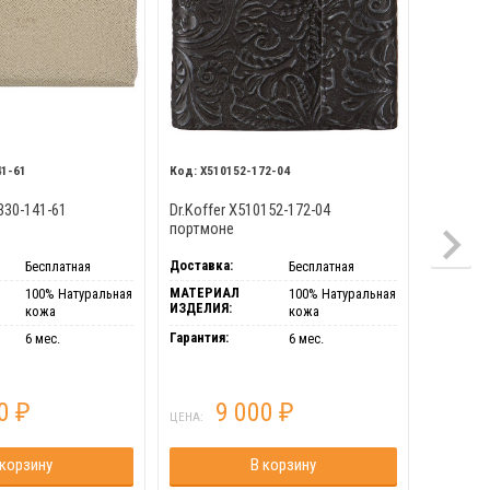
41-61
X510152-172-04
X510
330-141-61
Dr.Koffer X510152-172-04
Dr.Koffe
портмоне
портмон
Доставка:
Доставка
Бесплатная
Бесплатная
МАТЕРИАЛ
МАТЕРИ
100% Натуральная
100% Натуральная
ИЗДЕЛИЯ:
ИЗДЕЛИЯ
кожа
кожа
Гарантия:
Гарантия
6 мес.
6 мес.
00
9 000
₽
₽
ЦЕНА:
ЦЕНА:
 корзину
В корзину