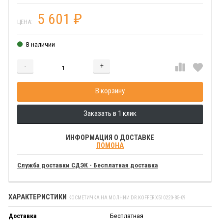
5 601
₽
ЦЕНА:
В наличии
-
+
Добавляется...
Добавлен
В корзину
Заказать в 1 клик
ИНФОРМАЦИЯ О ДОСТАВКЕ
ПОМОНА
Служба доставки СДЭК - Бесплатная доставка
ХАРАКТЕРИСТИКИ
КОСМЕТИЧКА НА МОЛНИИ DR.KOFFER X510220-85-09
Доставка
Бесплатная