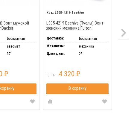
L905-4219 Beehive
L905
й) Зонт мужской
L905-4219 Beehive (Пчелы) Зонт
L905-42
 Backer
женский механика Fulton
(Цветен
механика
Доставка:
Доставка
Бесплатная
Бесплатная
Механизм:
Механиз
автомат
механика
Длина, см:
Длина, с
37
23
00
4 320
₽
₽
ЦЕНА:
ЦЕНА:
 корзину
В корзину