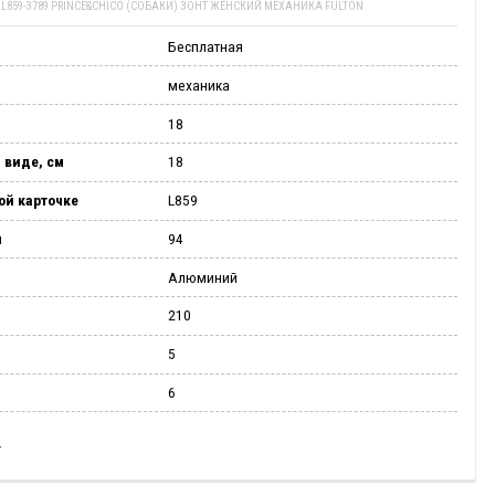
И
L859-3789 PRINCE&CHICO (СОБАКИ) ЗОНТ ЖЕНСКИЙ МЕХАНИКА FULTON
Бесплатная
механика
18
 виде, см
18
ой карточке
L859
м
94
Алюминий
210
5
6
И