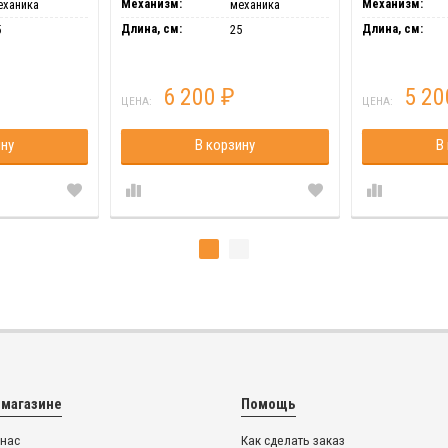
Механизм:
Механизм:
еханика
механика
Длина, см:
Длина, см:
5
25
6 200
5 2
₽
ЦЕНА:
ЦЕНА:
ину
В корзину
В
 магазине
Помощь
 нас
Как сделать заказ