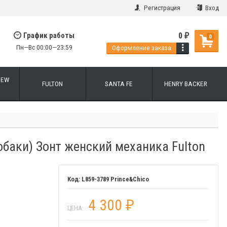
Регистрация
Вход
0
График работы
₽
0
Пн—Вс 00:00—23:59
Оформление заказа
NEW
FULTON
SANTA FE
HENRY BACKER
обаки) Зонт женский механика Fulton
L859-3789 Prince&Chico
4 300
₽
ЦЕНА: