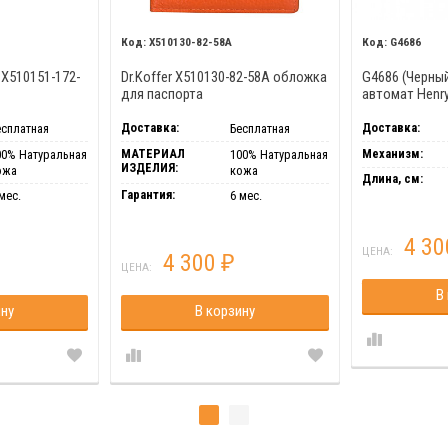
X510130-82-58A
G4686
 X510151-172-
Dr.Koffer X510130-82-58A обложка
G4686 (Черны
для паспорта
автомат Henry
Доставка:
Доставка:
есплатная
Бесплатная
МАТЕРИАЛ
Механизм:
00% Натуральная
100% Натуральная
ИЗДЕЛИЯ:
ожа
кожа
Длина, см:
Гарантия:
мес.
6 мес.
4 3
ЦЕНА:
4 300
₽
ЦЕНА:
В
ину
В корзину