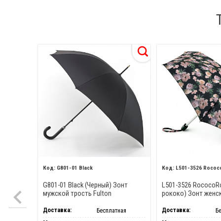
G801-01 Black
L501-3526 Roco
G801-01 Black (Черный) Зонт
L501-3526 RococoR
мужской трость Fulton
рококо) Зонт женс
Fulton
Доставка:
Доставка:
Бесплатная
Б