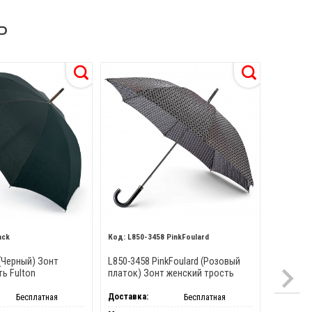
Ь
ack
L850-3458 PinkFoulard
L848
 (Черный) Зонт
L850-3458 PinkFoulard (Розовый
L848-341
ь Fulton
платок) Зонт женский трость
(Национ
Fulton
женский
Доставка:
Доставка
Бесплатная
Бесплатная