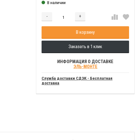
В наличии
-
+
Добавляется...
Добавлен
В корзину
Заказать в 1 клик
ИНФОРМАЦИЯ О ДОСТАВКЕ
ЭЛЬ-МОНТЕ
Служба доставки СДЭК - Бесплатная
доставка