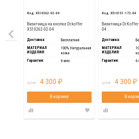
X510262-02-04
X510151-172-04
Визитница на кнопке Dr.koffer
Визитница Dr.Koffer
X510262-02-04
04
Доставка:
Доставка:
Бесплатная
Б
МАТЕРИАЛ
МАТЕРИАЛ
100% Натуральная
1
ИЗДЕЛИЯ:
ИЗДЕЛИЯ:
кожа
к
Гарантия:
Гарантия:
6 мес.
6 
4 300
4 300
₽
₽
ЦЕНА:
ЦЕНА:
В корзину
В корз