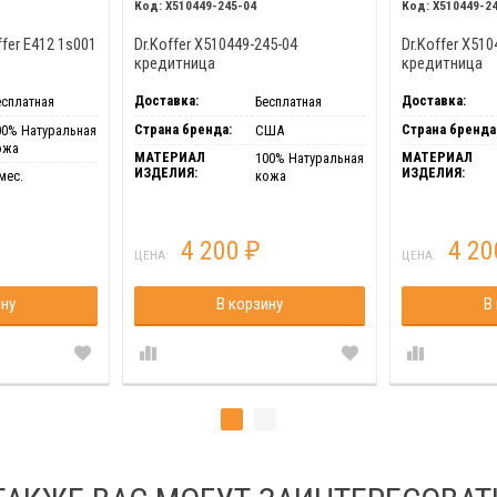
X510449-245-04
X510449-2
fer E412 1s001
Dr.Koffer X510449-245-04
Dr.Koffer X510
кредитница
кредитница
Доставка:
Доставка:
есплатная
Бесплатная
Страна бренда:
Страна бренда
00% Натуральная
США
ожа
МАТЕРИАЛ
МАТЕРИАЛ
100% Натуральная
ИЗДЕЛИЯ:
ИЗДЕЛИЯ:
мес.
кожа
4 200
4 2
₽
ЦЕНА:
ЦЕНА:
ину
В корзину
В