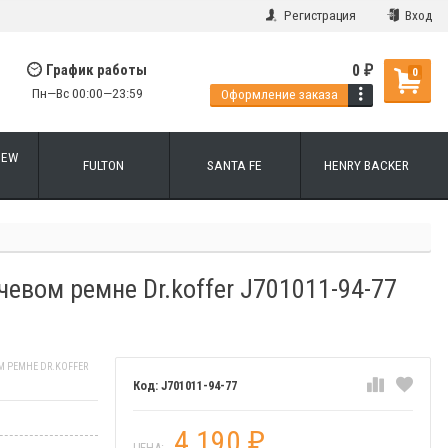
Регистрация
Вход
0
График работы
₽
0
Пн—Вс 00:00—23:59
Оформление заказа
NEW
FULTON
SANTA FE
HENRY BACKER
евом ремне Dr.koffer J701011-94-77
 РЕМНЕ DR.KOFFER
J701011-94-77
4 190
₽
ЦЕНА: