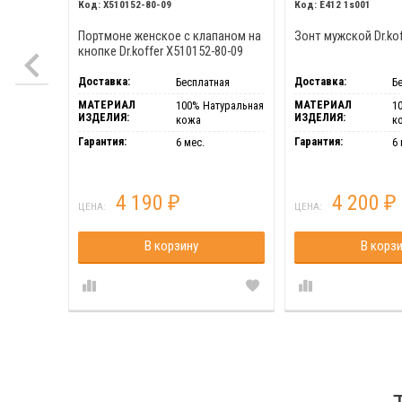
X510152-80-09
E412 1s001
Портмоне женское с клапаном на
Зонт мужской Dr.kof
кнопке Dr.koffer X510152-80-09
Доставка:
Доставка:
Бесплатная
Б
МАТЕРИАЛ
МАТЕРИАЛ
100% Натуральная
1
ИЗДЕЛИЯ:
ИЗДЕЛИЯ:
кожа
к
Гарантия:
Гарантия:
6 мес.
6 
4 190
4 200
₽
₽
ЦЕНА:
ЦЕНА:
В корзину
В корз