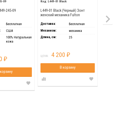
45-09
L449-01 Black
G560
449-245-09
L449-01 Black (Черный) Зонт
G560-01 
женский механика Fulton
мужской
Доставка:
Доставка
Бесплатная
Бесплатная
:
Механизм:
Механиз
США
механика
Длина, см:
Длина, с
100% Натуральная
25
кожа
4 200
₽
ЦЕНА:
ЦЕНА:
00
₽
В корзину
 корзину