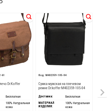
Ь
2-61
M402359-105-04
M40
лечо Dr.Koffer
Сумка мужская на плечевом
Сумка Dr
1
ремне Dr.koffer M402359-105-04
Доставка:
Доставка
Бесплатная
Бесплатная
МАТЕРИАЛ
МАТЕРИ
100% Натуральная
100% Натуральная
ИЗДЕЛИЯ:
ИЗДЕЛИЯ
кожа
кожа