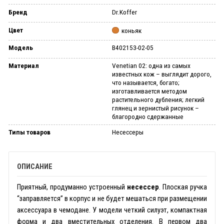
Бренд
Dr.Koffer
Цвет
коньяк
Модель
B402153-02-05
Материал
Venetian 02: одна из самых
известных кож – выглядит дорого,
что называется, богато;
изготавливается методом
растительного дубления; легкий
глянец и зернистый рисунок –
благородно сдержанные
Типы товаров
Несессеры
ОПИСАНИЕ
Приятный, продуманно устроенный
несессер
. Плоская ручка
“заправляется” в корпус и не будет мешаться при размещении
аксессуара в чемодане. У модели четкий силуэт, компактная
форма и два вместительных отделения. В первом два