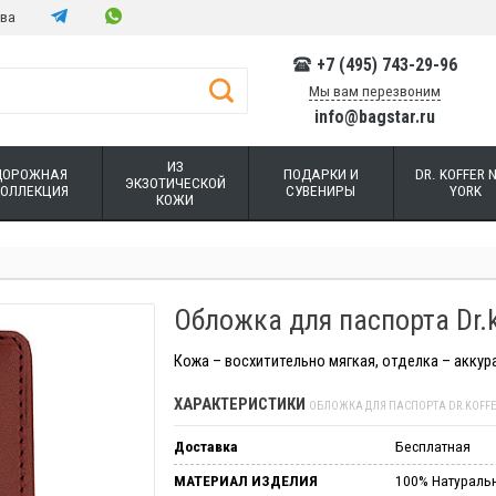
тва
+7 (495) 743-29-96
Мы вам перезвоним
info@bagstar.ru
ИЗ
ДОРОЖНАЯ
ПОДАРКИ И
DR. KOFFER 
ЭКЗОТИЧЕСКОЙ
КОЛЛЕКЦИЯ
СУВЕНИРЫ
YORK
КОЖИ
Обложка для паспорта Dr.k
Кожа – восхитительно мягкая, отделка – аккур
ХАРАКТЕРИСТИКИ
ОБЛОЖКА ДЛЯ ПАСПОРТА DR.KOFFER 
Доставка
Бесплатная
МАТЕРИАЛ ИЗДЕЛИЯ
100% Натураль