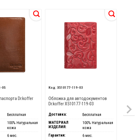
2-05
X510177-119-03
X510
аспорта Dr.koffer
Обложка для автодокументов
Dr.Koffe
5
Dr.koffer X510177-119-03
д/пасп 
Доставка:
Доставка
Бесплатная
Бесплатная
МАТЕРИАЛ
МАТЕРИ
100% Натуральная
100% Натуральная
ИЗДЕЛИЯ:
ИЗДЕЛИЯ
кожа
кожа
Гарантия:
Гарантия
6 мес.
6 мес.