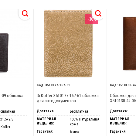
-30%
X510177-167-61
X510130-4
43-09 обложка
Dr.Koffer X510177-167-61 обложка
Обложка для п
для автодокументов
X510130-42-0
Доставка:
Доставка:
есплатная
Бесплатная
МАТЕРИАЛ
МАТЕРИАЛ
х1.5х9.5
100% Натуральная
ИЗДЕЛИЯ:
ИЗДЕЛИЯ:
кожа
.Koffer
Гарантия:
Гарантия:
6 мес.