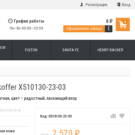
Регистрация
Вход
0
График работы
₽
0
Пн—Вс 00:00—23:59
Оформление заказа
NEW
FULTON
SANTA FE
HENRY BACKER
offer X510130-23-03
атная, цвет – радостный, ласкающий взор.
X510130-23-03
X510130-23-03
2 570
ная кожа
₽
ЦЕНА: