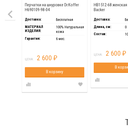
Перчатки на шнуровке Dr.Koffer
HB1512-68 женская 
H690109-98-04
Backer
Доставка:
Доставка:
Бесплатная
Б
МАТЕРИАЛ
Длина, см:
100% Натуральная
0
ИЗДЕЛИЯ:
кожа
Состав:
1
Гарантия:
6 мес.
2 600
₽
ЦЕНА:
2 600
₽
ЦЕНА:
В корз
В корзину