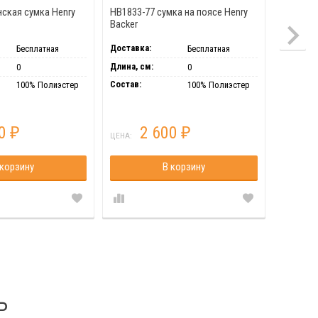
нская сумка Henry
HB1833-77 сумка на поясе Henry
HB1599-
Backer
Backer
Доставка:
Доставка
Бесплатная
Бесплатная
Длина, см:
Длина, с
0
0
Состав:
Состав:
100% Полиэстер
100% Полиэстер
00
2 600
₽
₽
ЦЕНА:
ЦЕНА:
 корзину
В корзину
Ь