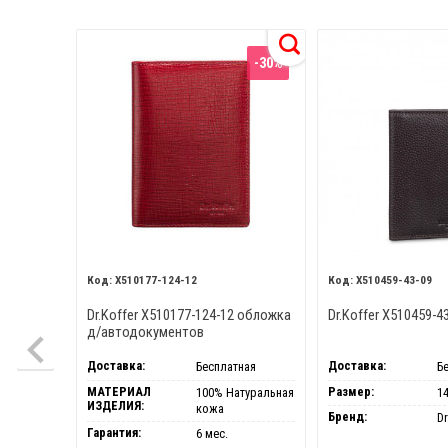
-30%
X510177-124-12
X510459-43-09
Dr.Koffer X510177-124-12 обложка
Dr.Koffer X510459-
д/автодокументов
Доставка:
Доставка:
Бесплатная
Б
МАТЕРИАЛ
Размер:
100% Натуральная
14
ИЗДЕЛИЯ:
кожа
Бренд:
Dr
Гарантия:
6 мес.