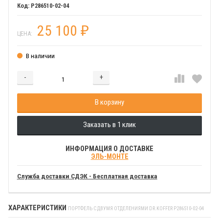
P286510-02-04
25 100
₽
ЦЕНА:
В наличии
-
+
Добавляется...
Добавлен
В корзину
Заказать в 1 клик
ИНФОРМАЦИЯ О ДОСТАВКЕ
ЭЛЬ-МОНТЕ
Служба доставки СДЭК - Бесплатная доставка
ХАРАКТЕРИСТИКИ
ПОРТФЕЛЬ С ДВУМЯ ОТДЕЛЕНИЯМИ DR.KOFFER P286510-02-04