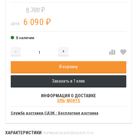
8 700
₽
6 090
₽
ЦЕНА:
В наличии
-
+
Добавляется...
Добавлен
В корзину
Заказать в 1 клик
ИНФОРМАЦИЯ О ДОСТАВКЕ
ЭЛЬ-МОНТЕ
Служба доставки СДЭК - Бесплатная доставка
ХАРАКТЕРИСТИКИ
ПОРТМОНЕ DR.KOFFER X510179-77-12