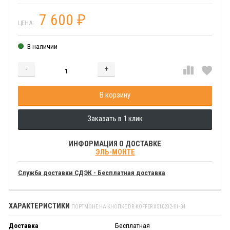
7 600
₽
ЦЕНА:
В наличии
-
+
Добавляется...
Добавлен
В корзину
Заказать в 1 клик
ИНФОРМАЦИЯ О ДОСТАВКЕ
ЭЛЬ-МОНТЕ
Служба доставки СДЭК - Бесплатная доставка
ХАРАКТЕРИСТИКИ
ПОРТМОНЕ НА КНОПКЕ DR.KOFFER X510232-01-04
Доставка
Бесплатная