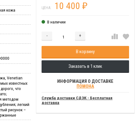
10 400
₽
ЦЕНА:
ная кожа
В наличии
-
+
Добавляется...
Добавлен
В корзину
00000
Заказать в 1 клик
жа, Venetian
ИНФОРМАЦИЯ О ДОСТАВКЕ
самых известных
ПОМОНА
дорого, что
ато;
Служба доставки СДЭК - Бесплатная
ся методом
доставка
дубления; легкий
стый рисунок –
ержанные