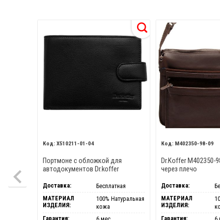
X510211-01-04
M402350-98-09
Портмоне с обложкой для
Dr.Koffer M402350-9
автодокументов Dr.koffer
через плечо
X510211-01-04
Доставка:
Доставка:
Бесплатная
Б
МАТЕРИАЛ
МАТЕРИАЛ
100% Натуральная
1
ИЗДЕЛИЯ:
ИЗДЕЛИЯ:
кожа
к
Гарантия:
Гарантия:
6 мес.
6 