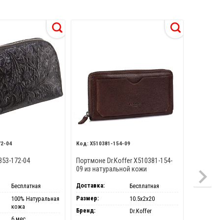
72-04
X510381-154-09
X510
353-172-04
Портмоне Dr.Koffer X510381-154-
Портмоне
09 из натуральной кожи
04 из н
коричневое
Доставка:
Доставка
Бесплатная
Бесплатная
Размер:
Размер:
100% Натуральная
10.5х2х20
кожа
Бренд:
Бренд:
Dr.Koffer
6 мес.