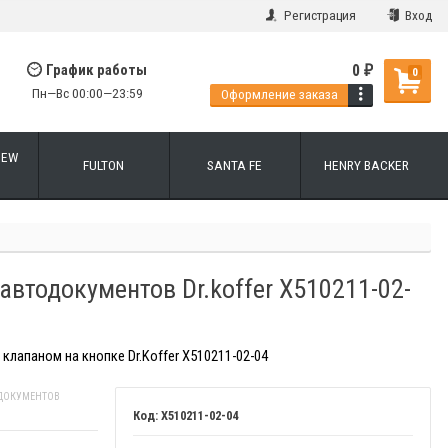
Регистрация
Вход
0
График работы
₽
0
Пн—Вс 00:00—23:59
Оформление заказа
NEW
FULTON
SANTA FE
HENRY BACKER
автодокументов Dr.koffer X510211-02-
клапаном на кнопке Dr.Koffer X510211-02-04
ДОКУМЕНТОВ
X510211-02-04