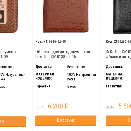
X510138-02-05
X510210-0
документов
Обложка для автодокументов
Dr.Koffer X51
91-09
Dr.koffer X510138-02-05
д/пасп и авт
Доставка:
Доставка:
есплатная
Бесплатная
МАТЕРИАЛ
МАТЕРИАЛ
00% Натуральная
100% Натуральная
ИЗДЕЛИЯ:
ИЗДЕЛИЯ:
ожа
кожа
Гарантия:
Гарантия:
мес.
6 мес.
6 200
5 5
₽
ЦЕНА:
ЦЕНА:
В корзину
В
ину