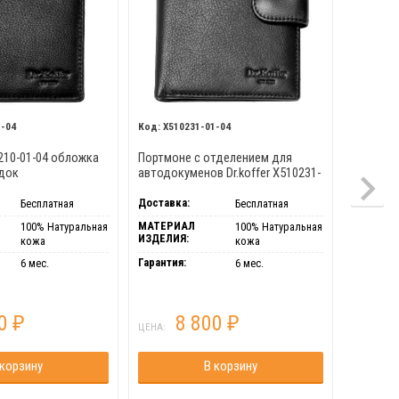
1-04
X510231-01-04
X267
0210-01-04 обложка
Портмоне с отделением для
Dr.Koffe
одок
автодокуменов Dr.koffer X510231-
д/пасп 
01-04
Доставка:
Доставка
Бесплатная
Бесплатная
МАТЕРИАЛ
МАТЕРИ
100% Натуральная
100% Натуральная
ИЗДЕЛИЯ:
ИЗДЕЛИЯ
кожа
кожа
Гарантия:
Гарантия
6 мес.
6 мес.
00
8 800
₽
₽
ЦЕНА:
ЦЕНА:
 корзину
В корзину