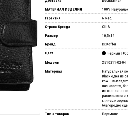
Доставка
Бесплатная
МАТЕРИАЛ ИЗДЕЛИЯ
100% Натураль
Гарантия
6 мес.
Страна бренда
США
Размер
10,5x14
Бренд
Dr.Koffer
Цвет
черный | #0
Модель
X510211-02-04
Материал
Натуральная ко
Black одна из 
кож – выглядит 
называется, бог
изготавливает
растительного 
глянец и зерни
благородно сд
Типы товаров
Портмоне