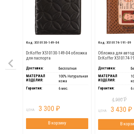
X510130-149-04
X510174-191-09
Dr.Koffer X510130-149-04 обложка
Обложка для авто
для паспорта
Dr.Koffer X510174-1
Доставка:
Доставка:
Бесплатная
Б
МАТЕРИАЛ
МАТЕРИАЛ
100% Натуральная
1
ИЗДЕЛИЯ:
ИЗДЕЛИЯ:
кожа
к
Гарантия:
Гарантия:
6 мес.
6 
4 900
₽
3 300
3 430
₽
₽
ЦЕНА:
ЦЕНА:
В корзину
В корз