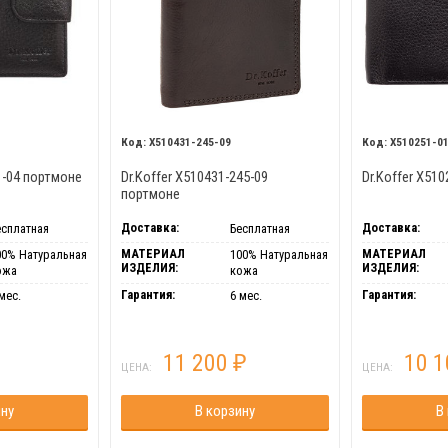
X510431-245-09
X510251-0
01-04 портмоне
Dr.Koffer X510431-245-09
Dr.Koffer X51
портмоне
Доставка:
Доставка:
есплатная
Бесплатная
МАТЕРИАЛ
МАТЕРИАЛ
00% Натуральная
100% Натуральная
ИЗДЕЛИЯ:
ИЗДЕЛИЯ:
ожа
кожа
Гарантия:
Гарантия:
мес.
6 мес.
11 200
10 
₽
ЦЕНА:
ЦЕНА:
ину
В корзину
В