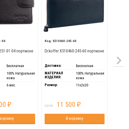
1-04
X510460-245-60
X510
0251-01-04 портмоне
Dr.koffer X510460-245-60 портмоне
Dr.Koffe
портмон
Доставка:
Доставка
Бесплатная
Бесплатная
МАТЕРИАЛ
МАТЕРИ
100% Натуральная
100% Натуральная
ИЗДЕЛИЯ:
ИЗДЕЛИЯ
кожа
кожа
Размер:
Гарантия
6 мес.
11х2х20
100
11 500
₽
₽
ЦЕНА:
ЦЕНА:
 корзину
В корзину