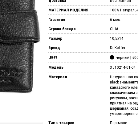
Доставка
Бесплатная
МАТЕРИАЛ ИЗДЕЛИЯ
100% Натураль
Гарантия
6 мес.
Страна бренда
США
Размер
10,5x14
Бренд
Dr.Koffer
Цвет
черный | #0
Модель
X510214-01-04
Материал
Натуральная ко
Black знаменит
канадского оле
классическим 
рисунком, очен
приятная на о
шершавая; созд
умиротворенно
Типы товаров
Портмоне