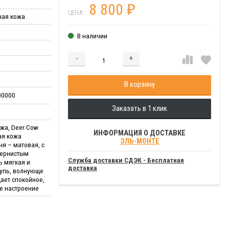
8 800
₽
ЦЕНА:
ная кожа
В наличии
-
+
Добавляется...
Добавлен
В корзину
00000
Заказать в 1 клик
жа, Deer Cow
ИНФОРМАЦИЯ О ДОСТАВКЕ
ая кожа
ЭЛЬ-МОНТЕ
ня – матовая, с
зернистым
Служба доставки СДЭК - Бесплатная
ь мягкая и
доставка
щупь, волнующе
ает спокойное,
е настроение