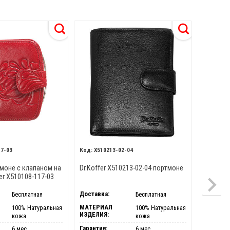
17-03
X510213-02-04
X510
моне с клапаном на
Dr.Koffer X510213-02-04 портмоне
Dr.Koffe
fer X510108-117-03
Доставка:
Доставка
Бесплатная
Бесплатная
МАТЕРИАЛ
МАТЕРИ
100% Натуральная
100% Натуральная
ИЗДЕЛИЯ:
ИЗДЕЛИЯ
кожа
кожа
Гарантия:
Гарантия
6 мес.
6 мес.