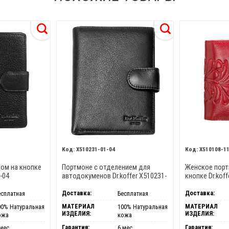
X510231-01-04
X510108-1
ком на кнопке
Портмоне с отделением для
Женское порт
2-04
автодокуменов Dr.koffer X510231-
кнопке Dr.kof
01-04
Доставка:
Доставка:
есплатная
Бесплатная
МАТЕРИАЛ
МАТЕРИАЛ
00% Натуральная
100% Натуральная
ИЗДЕЛИЯ:
ИЗДЕЛИЯ:
ожа
кожа
Гарантия:
Гарантия:
мес.
6 мес.