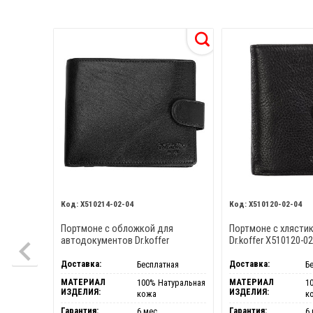
X510214-02-04
X510120-02-04
Портмоне с обложкой для
Портмоне с хлясти
автодокументов Dr.koffer
Dr.koffer X510120-0
X510214-02-04
Доставка:
Доставка:
Бесплатная
Б
МАТЕРИАЛ
МАТЕРИАЛ
100% Натуральная
1
ИЗДЕЛИЯ:
ИЗДЕЛИЯ:
кожа
к
Гарантия:
Гарантия:
6 мес.
6 