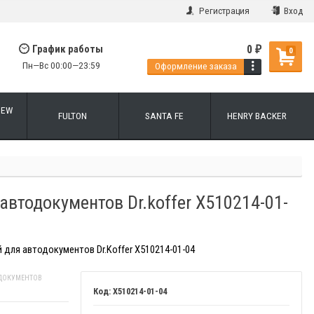
Регистрация
Вход
0
График работы
₽
0
Пн—Вс 00:00—23:59
Оформление заказа
NEW
FULTON
SANTA FE
HENRY BACKER
автодокументов Dr.koffer X510214-01-
 для автодокументов Dr.Koffer X510214-01-04
ДОКУМЕНТОВ
X510214-01-04