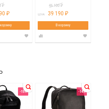
00
46 100
₽
₽
190
39 190
₽
₽
ЦЕНА:
ЦЕНА:
 корзину
В корзину
Ь
-15%
-14%