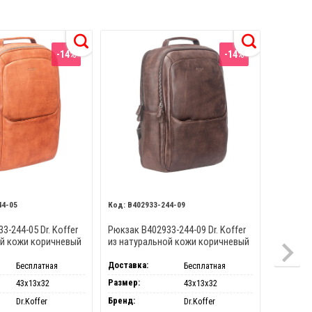
-14%
-14%
44-05
B402933-244-09
B402
3-244-05 Dr. Koffer
Рюкзак B402933-244-09 Dr. Koffer
Dr.koffe
ой кожи коричневый
из натуральной кожи коричневый
Доставка:
Доставка
Бесплатная
Бесплатная
Размер:
МАТЕРИ
43х13х32
43х13х32
ИЗДЕЛИЯ
Бренд:
Dr.Koffer
Dr.Koffer
Бренд: