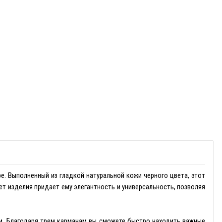
ре. Выполненный из гладкой натуральной кожи черного цвета, этот
т изделия придает ему элегантность и универсальность, позволяя
м. Благодаря трем карманам вы сможете быстро находить важные