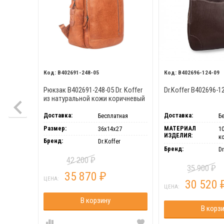
B402691-248-05
B402696-124-09
Рюкзак B402691-248-05 Dr. Koffer
Dr.Koffer B402696-1
из натуральной кожи коричневый
Доставка:
Доставка:
Бесплатная
Б
Размер:
МАТЕРИАЛ
36х14х27
1
ИЗДЕЛИЯ:
к
Бренд:
Dr.Koffer
Бренд:
Dr
42 200
₽
35 900
₽
35 870
₽
ЦЕНА:
30 520
ЦЕНА:
В корзину
В корз