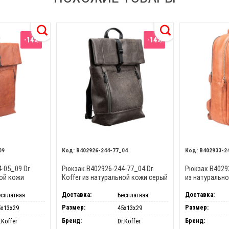
-14%
-14%
09
B402926-244-77_04
B402933-2
-05_09 Dr.
Рюкзак B402926-244-77_04 Dr.
Рюкзак B40293
ной кожи
Koffer из натуральной кожи серый
из натуральн
Доставка:
Доставка:
есплатная
Бесплатная
Размер:
Размер:
5х13х29
45х13х29
Бренд:
Бренд:
.Koffer
Dr.Koffer