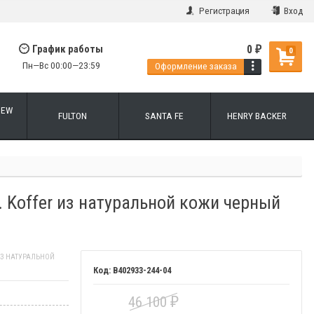
Регистрация
Вход
0
График работы
₽
0
Пн—Вс 00:00—23:59
Оформление заказа
NEW
FULTON
SANTA FE
HENRY BACKER
. Koffer из натуральной кожи черный
 ИЗ НАТУРАЛЬНОЙ
B402933-244-04
46 100
₽