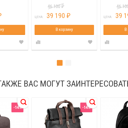
46 100
46 1
₽
39 190
39 
₽
₽
ЦЕНА:
ЦЕНА:
ину
В корзину
В
ТАКЖЕ ВАС МОГУТ ЗАИНТЕРЕСОВАТ
-14%
-14%