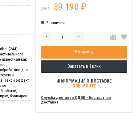
39 190
₽
ЦЕНА:
В наличии
-
+
Добавляется...
Добавлен
ther (244)
В корзину
астительного
е известная как
her
Заказать в 1 клик
обработана для
гкости и
а. Такой эффект
ИНФОРМАЦИЯ О ДОСТАВКЕ
счет
ЭЛЬ-МОНТЕ
бработки,
ирку, браширов
Служба доставки СДЭК - Бесплатная
доставка