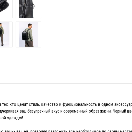
я тех, кто ценит стиль, качество и функциональность в одном аксессуа
дчеркивая ваш безупречный вкус и современный образ жизни. Черный цве
вной одеждой.
ю ваших вещей, позволяя разложить все необходимое по своим места