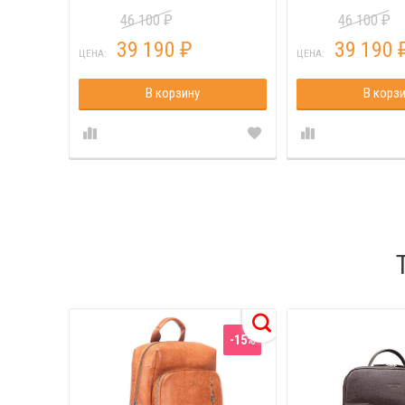
46 100
46 100
₽
₽
39 190
39 190
₽
ЦЕНА:
ЦЕНА:
В корзину
В корз
-15%