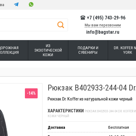
тва
+7 (495) 743-29-96
Мы вам перезвоним
info@bagstar.ru
ИЗ
ДОРОЖНАЯ
ПОДАРКИ И
DR. KOFFER 
ЭКЗОТИЧЕСКОЙ
КОЛЛЕКЦИЯ
СУВЕНИРЫ
YORK
КОЖИ
Рюкзак B402933-244-04 Dr
-14%
Рюкзак Dr. Koffer из натуральной кожи черный
ХАРАКТЕРИСТИКИ
РЮКЗАК B402933-244-04 DR. KOFFER
КОЖИ ЧЕРНЫЙ
Доставка
Бесплатная