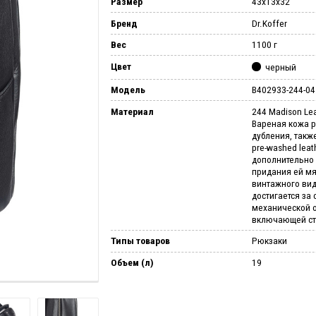
Размер
43х13х32
Бренд
Dr.Koffer
Вес
1100 г
Цвет
черный
Модель
B402933-244-04
Материал
244 Madison Lea
Вареная кожа р
дубления, такж
pre-washed leat
дополнительно 
придания ей мя
винтажного вид
достигается за 
механической о
включающей ст
Типы товаров
Рюкзаки
Объем (л)
19