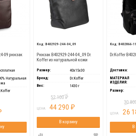
B402929-244-04_09
B402866-1
24-09 рюкзак
Рюкзак B402929-244-04_09 Dr.
Dr.Koffer B40
Koffer из натуральной кожи
черный
Размер:
Доставка:
есплатная
40х15х30
Бренд:
МАТЕРИАЛ
00% Натуральная
Dr.Koffer
ИЗДЕЛИЯ:
ожа
Вес:
1430 г
Размер:
.Koffer
52 100
₽
30 8
44 290
₽
ЦЕНА:
26 
₽
ЦЕНА:
В корзину
ину
В