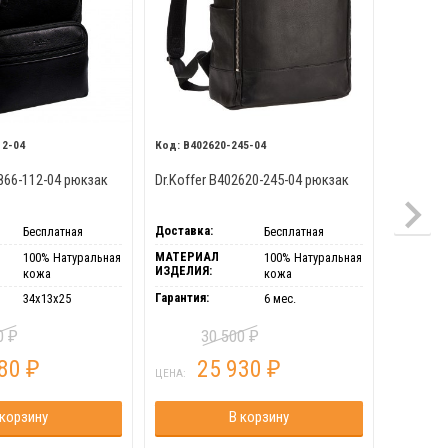
12-04
B402620-245-04
B402
2866-112-04 рюкзак
Dr.Koffer B402620-245-04 рюкзак
Рюкзак D
натурал
коричне
Доставка:
Доставка
Бесплатная
Бесплатная
МАТЕРИАЛ
МАТЕРИ
100% Натуральная
100% Натуральная
ИЗДЕЛИЯ:
ИЗДЕЛИЯ
кожа
кожа
Гарантия:
Размер:
34х13х25
6 мес.
00
30 500
₽
₽
180
25 930
₽
₽
ЦЕНА:
ЦЕНА:
 корзину
В корзину