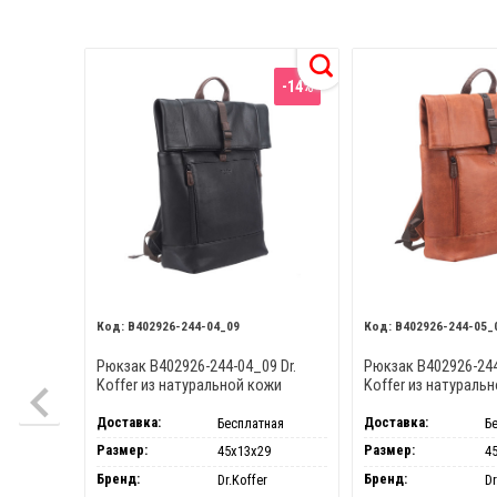
-14%
B402926-244-04_09
B402926-244-05_
Рюкзак B402926-244-04_09 Dr.
Рюкзак B402926-244
Koffer из натуральной кожи
Koffer из натураль
черный
коричневый
Доставка:
Доставка:
Бесплатная
Б
Размер:
Размер:
45х13х29
4
Бренд:
Бренд:
Dr.Koffer
Dr