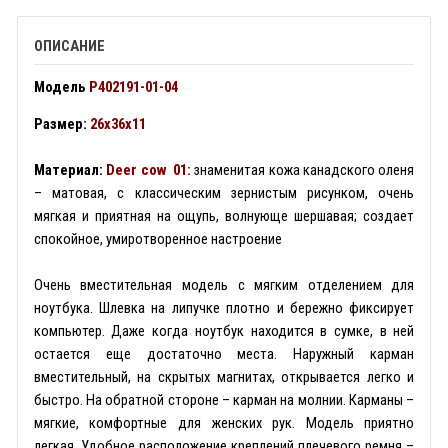
ОПИСАНИЕ
Модель
P402191
-01-04
Размер:
26x36x11
Материал:
Deer cow 01:
знаменитая кожа канадского оленя
– матовая, с классическим зернистым рисунком, очень
мягкая и приятная на ощупь, волнующе шершавая; создает
спокойное, умиротворенное настроение
Очень вместительная модель с мягким отделением для
ноутбука. Шлевка на липучке плотно и бережно фиксирует
компьютер. Даже когда ноутбук находится в сумке, в ней
остается еще достаточно места. Наружный карман
вместительный, на скрытых магнитах, открывается легко и
быстро. На обратной стороне – карман на молнии. Карманы –
мягкие, комфортные для женских рук. Модель приятно
легкая. Удобное расположение креплений плечевого ремня –