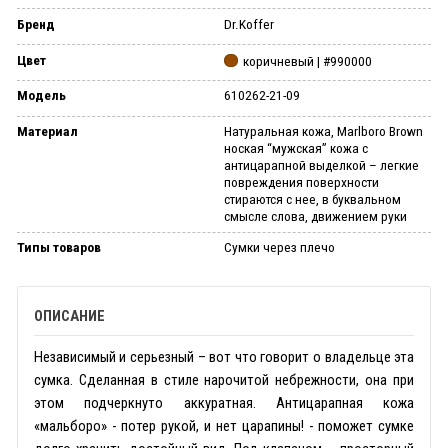
Бренд
Dr.Koffer
Цвет
коричневый | #990000
Модель
610262-21-09
Материал
Натуральная кожа, Marlboro Brown
ноская “мужская” кожа с
антицарапной выделкой – легкие
повреждения поверхности
стираются с нее, в буквальном
смысле слова, движением руки
Типы товаров
Сумки через плечо
ОПИСАНИЕ
Независимый и серьезный – вот что говорит о владельце эта
сумка. Сделанная в стиле нарочитой небрежности, она при
этом подчеркнуто аккуратная. Антицарапная кожа
«мальборо» - потер рукой, и нет царапины! - поможет сумке