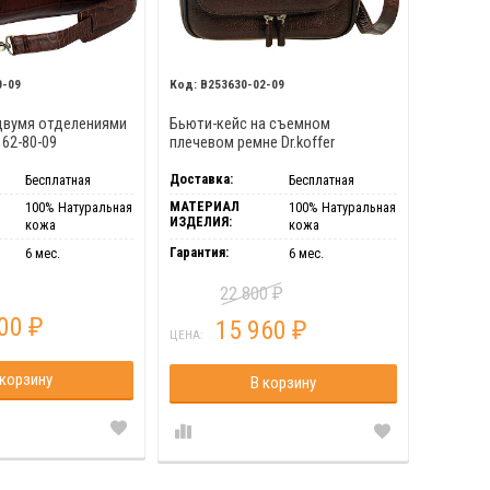
0-09
B253630-02-09
двумя отделениями
Бьюти-кейс на съемном
162-80-09
плечевом ремне Dr.koffer
B253630-02-09
Доставка:
Бесплатная
Бесплатная
МАТЕРИАЛ
100% Натуральная
100% Натуральная
ИЗДЕЛИЯ:
кожа
кожа
Гарантия:
6 мес.
6 мес.
22 800
₽
000
15 960
₽
₽
ЦЕНА:
 корзину
В корзину