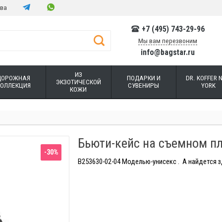
тва
+7 (495) 743-29-96
Мы вам перезвоним
info@bagstar.ru
ИЗ
ДОРОЖНАЯ
ПОДАРКИ И
DR. KOFFER 
ЭКЗОТИЧЕСКОЙ
КОЛЛЕКЦИЯ
СУВЕНИРЫ
YORK
КОЖИ
Бьюти-кейс на съемном пл
-30%
B253630-02-04 Моделью-унисекс . А найдется з