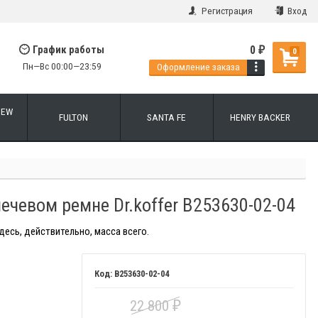
Регистрация
Вход
0
График работы
₽
0
Пн—Вс 00:00—23:59
Оформление заказа
NEW
FULTON
SANTA FE
HENRY BACKER
ечевом ремне Dr.koffer B253630-02-04
десь, действительно, масса всего.
B253630-02-04
22 800
₽