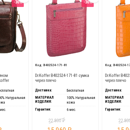
-30%
-30%
B402524-171-81
B402524-1
мном
Dr.Koffer B402524-171-81 сумка
Dr.Koffer B40
offer
через плечо
через плечо
Доставка:
Доставка:
есплатная
Бесплатная
МАТЕРИАЛ
МАТЕРИАЛ
00% Натуральная
100% Натуральная
ИЗДЕЛИЯ:
ИЗДЕЛИЯ:
ожа
кожа
Гарантия:
Гарантия:
мес.
6 мес.
22 800
22 8
₽