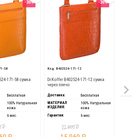
-30%
-30%
71-58
B402524-171-12
M40
2524-171-58 сумка
Dr.Koffer B402524-171-12 сумка
Dr.Koffe
через плечо
через п
Доставка:
Доставка
Бесплатная
Бесплатная
МАТЕРИАЛ
МАТЕРИ
100% Натуральная
100% Натуральная
ИЗДЕЛИЯ:
ИЗДЕЛИЯ
кожа
кожа
Гарантия:
Гарантия
6 мес.
6 мес.
00
22 800
₽
₽