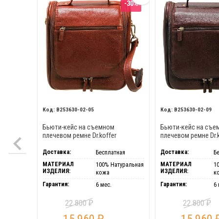
-30%
B253630-02-05
B253630-02-09
Бьюти-кейс на съемном
Бьюти-кейс на съе
плечевом ремне Dr.koffer
плечевом ремне Dr.k
B253630-02-05
B253630-02-09
Доставка:
Доставка:
Бесплатная
Б
МАТЕРИАЛ
МАТЕРИАЛ
100% Натуральная
1
ИЗДЕЛИЯ:
ИЗДЕЛИЯ:
кожа
к
Гарантия:
Гарантия:
6 мес.
6 
22 800
22 800
₽
₽