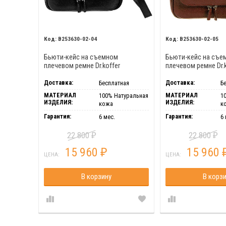
B253630-02-04
B253630-02-05
Бьюти-кейс на съемном
Бьюти-кейс на съе
плечевом ремне Dr.koffer
плечевом ремне Dr.k
B253630-02-04
B253630-02-05
Доставка:
Доставка:
Бесплатная
Б
МАТЕРИАЛ
МАТЕРИАЛ
100% Натуральная
1
ИЗДЕЛИЯ:
ИЗДЕЛИЯ:
кожа
к
Гарантия:
Гарантия:
6 мес.
6 
22 800
22 800
₽
₽
15 960
15 960
₽
ЦЕНА:
ЦЕНА:
В корзину
В корз