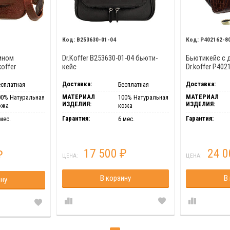
B253630-01-04
P402162-8
мном
Dr.Koffer B253630-01-04 бьюти-
Бьютикейс с 
offer
кейс
Dr.koffer P402
Доставка:
Доставка:
есплатная
Бесплатная
МАТЕРИАЛ
МАТЕРИАЛ
00% Натуральная
100% Натуральная
ИЗДЕЛИЯ:
ИЗДЕЛИЯ:
ожа
кожа
Гарантия:
Гарантия:
мес.
6 мес.
17 500
24 
₽
₽
ЦЕНА:
ЦЕНА:
В корзину
В
ину