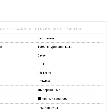
И
БЬЮТИ-КЕЙС НА СЪЕМНОМ ПЛЕЧЕВОМ РЕМНЕ DR.KOFFER B253630-02-04
Бесплатная
ИЯ
100% Натуральная кожа
6 мес.
США
28х12х29
Dr.Koffer
Универсальный
черный | #000000
B253630-02-04