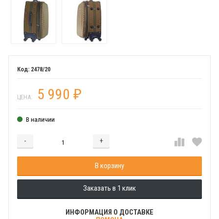
2478/20
5 990
₽
ЦЕНА:
В наличии
-
+
Добавляется...
Добавлен
В корзину
Заказать в 1 клик
ИНФОРМАЦИЯ О ДОСТАВКЕ