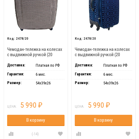
2478/20
2478/20
Чемодан-тележка на колесах
Чемодан-тележка на колесах
с выдвижной ручкой (20
с выдвижной ручкой (20
дюймов) Santa Fe 2478/20
дюймов) Santa Fe 2478/20
Доставка:
Доставка:
Платная по РФ
Платная по РФ
Гарантия:
Гарантия:
6 мес.
6 мес.
Размер:
Размер:
54x39x26
54x39x26
5 990
5 990
₽
₽
ЦЕНА:
ЦЕНА:
В корзину
В корзину
(-14)