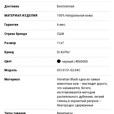
Доставка
Бесплатная
МАТЕРИАЛ ИЗДЕЛИЯ
100% Натуральная кожа
Гарантия
6 мес.
Страна бренда
США
Размер
11х7
Бренд
Dr.Koffer
Цвет
черный | #000000
Модель
X510151-02-04C
Материал
Venetian Black одна из самых
известных кож – выглядит дорого,
что называется, богато;
изготавливается методом
растительного дубления; легкий
глянец и зернистый рисунок –
благородно сдержанные
Типы товаров
Визитницы