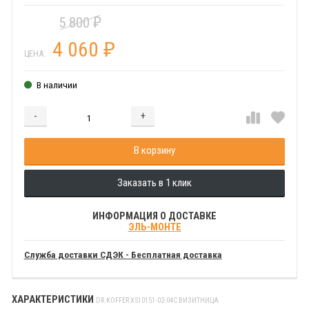
5 800
₽
4 060
₽
ЦЕНА:
В наличии
-
+
Добавляется...
Добавлен
В корзину
Заказать в 1 клик
ИНФОРМАЦИЯ О ДОСТАВКЕ
ЭЛЬ-МОНТЕ
Служба доставки СДЭК - Бесплатная доставка
ХАРАКТЕРИСТИКИ
DR.KOFFER X510151-02-04C ВИЗИТНИЦА